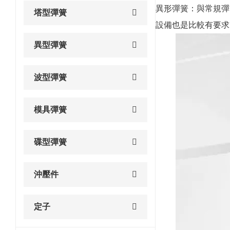
異形彈簧：與常規彈簧
塔型彈簧
設備也是比較有要求·是
異型彈簧
波型彈簧
模具彈簧
碟型彈簧
沖壓件
定子