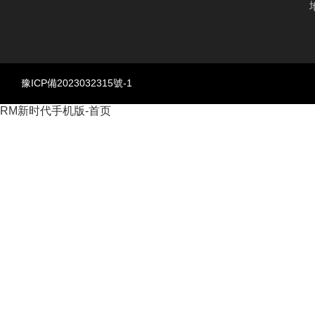
豫ICP備2023032315號-1
RM新时代手机版-首页