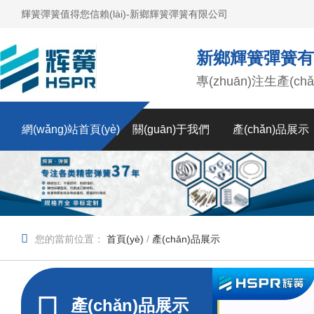
輝簧彈簧值得您信賴(lài)-新鄉輝簧彈簧有限公司
新鄉輝簧彈簧有
專(zhuān)注生產(ch
網(wǎng)站首頁(yè)
關(guān)于我們
產(chǎn)品展示
您的當前位置：
首頁(yè)
/
產(chǎn)品展示
產(chǎn)品展示