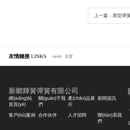
上一篇：
異型彈
友情鏈接
LINKS
ceshi
百度
新鄉輝簧彈簧有限公司
網(wǎng)站
關(guān)于我
產(chǎn)品展
新聞資訊
首頁(yè)
們
示
客戶(hù)案例
合作伙伴
人才招聘
聯(lián)系我
們