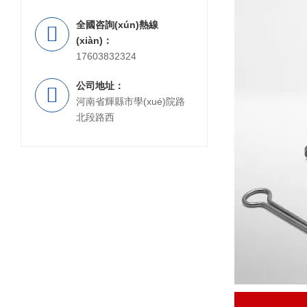
全國咨詢(xún)熱線
(xiàn)：
17603832324
公司地址：
河南省輝縣市學(xué)院路
北段路西